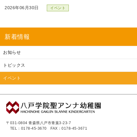
2026年06月30日
＜参加者募集＞パパ・ママ教室
2026年05月08日
新着情報
2026年度未就園児教室のご案内を掲載しました
お知らせ
2026年05月01日
9月6日 八戸市美術館で無料「託児ルーム」を開設します
トピックス
イベント
2026年02月16日
3月2日（月）ベビーファーストデー
2026年01月13日
【満員御礼】午後の部 追加開催【参加者募集】親子でつくろ！新
（2026年2月1日）
〒031-0804 青森県八戸市青葉3-23-7
TEL：0178-45-3670
FAX：0178-45-3671
2025年12月15日