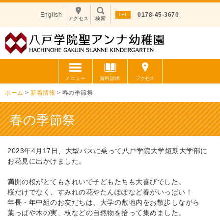
English
0178-45-3670
アクセス
検索
メニュー
資料請求
アクセス
ホーム
>
新着情報
>
春の季節祭
春の季節祭
2023年4月17日、大型バスに乗って八戸学院大学短期大学部に
お花見に出かけました。
満開の桜がとてもきれいで子どもたちも大喜びでした。
桜だけでなく、すみれの花やたんぽぽなど春がいっぱい！
年長・年中組のお友だちは、大学の敷地内をお散歩しながら
葉っぱや木の実、枝などの自然物を拾って集めました。